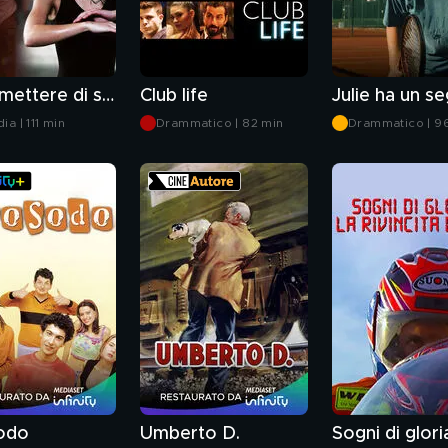
Non smettere di sognare
Club life
Julie ha un s
a | 111 min
Drammatico | 82 min
Drammatico | 9
odo
Umberto D.