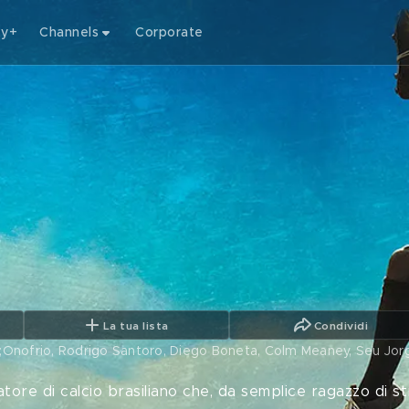
ty+
Channels
Corporate
La tua lista
Condividi
39;Onofrio, Rodrigo Santoro, Diego Boneta, Colm Meaney, Seu Jo
catore di calcio brasiliano che, da semplice ragazzo di 