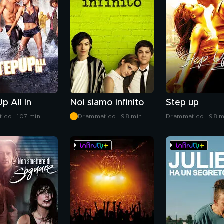
p All In
Noi siamo infinito
Step up
ico | 107 min
Drammatico | 98 min
Drammatico | 98 m