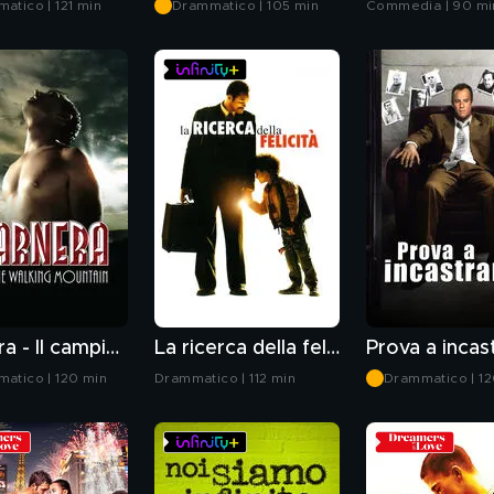
atico | 121 min
Drammatico | 105 min
Commedia | 90 mi
Carnera - Il campione più grande
La ricerca della felicità
Prova a incas
atico | 120 min
Drammatico | 112 min
Drammatico | 12