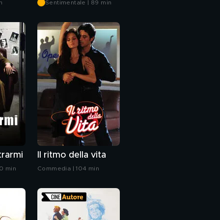
n
Sentimentale | 89 min
trarmi
Il ritmo della vita
0 min
Commedia | 104 min