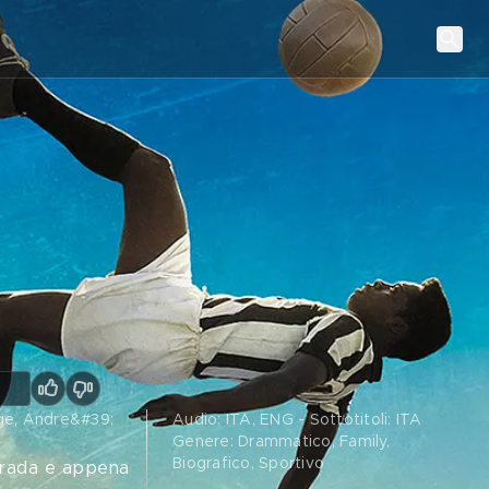
rge, Andre&#39;
Audio: ITA, ENG - Sottotitoli: ITA
Genere: Drammatico, Family,
Biografico, Sportivo
strada e appena