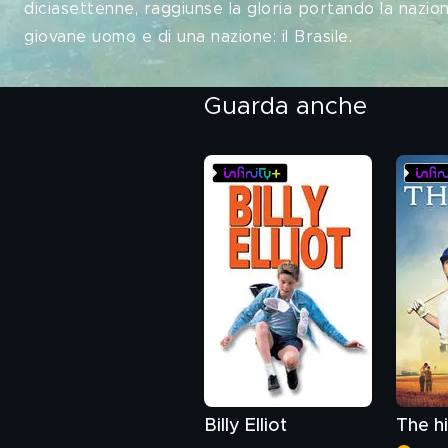
diciasettenne, raggiunse la gloria portando la naziona
giovane uomo e di una nazione: il Brasile.
Guarda anche
Billy Elliot
The hi