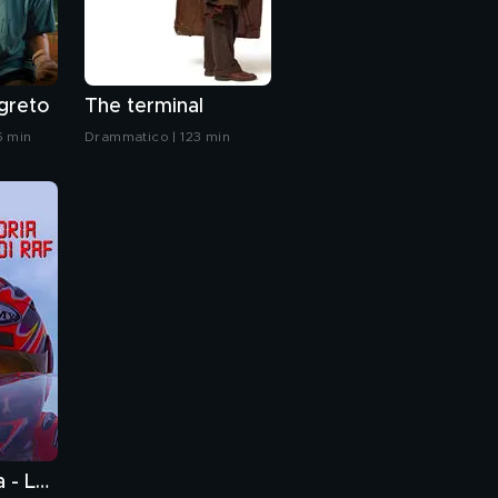
egreto
The terminal
6 min
Drammatico | 123 min
Sogni di gloria - La rivincita di Raf