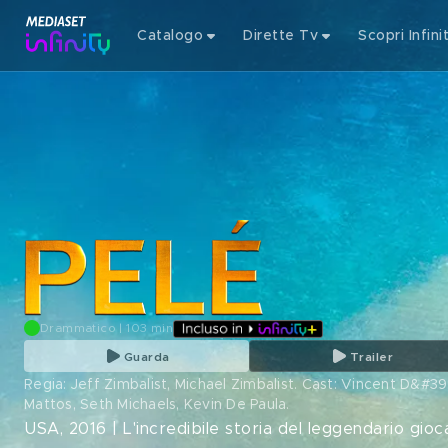
Catalogo
Dirette Tv
Scopri Infini
Drammatico | 103 min
Guarda
Trailer
Regia: Jeff Zimbalist, Michael Zimbalist. Cast: Vincent D&#
Mattos, Seth Michaels, Kevin De Paula
.
USA, 2016 | L'incredibile storia del leggendario gio