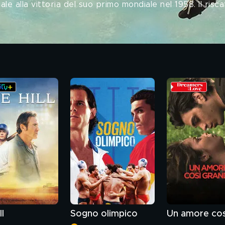
le alla vittoria del suo primo mondiale nel 1958. Il risca
ll
Sogno olimpico