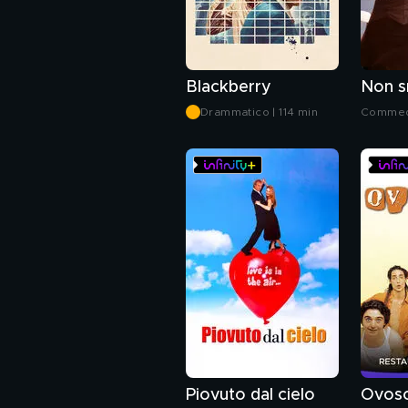
Blackberry
Drammatico | 114 min
Commedi
Piovuto dal cielo
Ovos