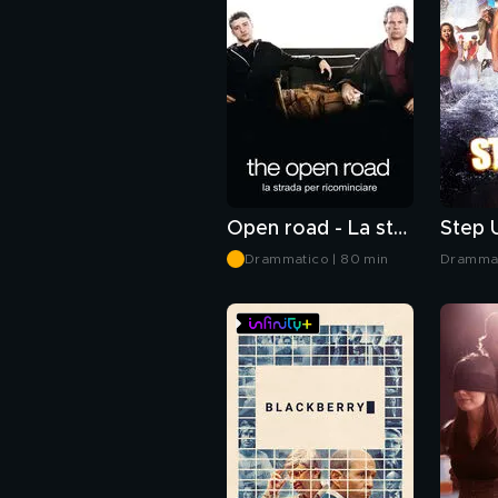
Open road - La strada per ricominciare
Step U
Drammatico | 80 min
Drammat