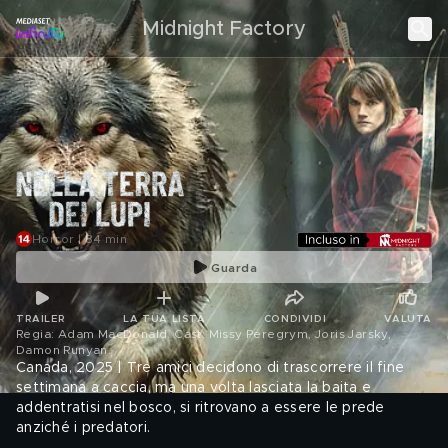
Midnight Factory
Horror | 84 min
Guarda
TRAILER
LA TUA LISTA
CONDIVIDI
VALUTA
Regia: Adam MacDonald. Cast: Missy Peregrym, Joris Jarsky,
Damon Runyan
.
Canada, 2025 | Tre amici decidono di trascorrere il fine
settimana a caccia, ma una volta lasciata la baita e
addentratisi nel bosco, si ritrovano a essere le prede
anziché i predatori.