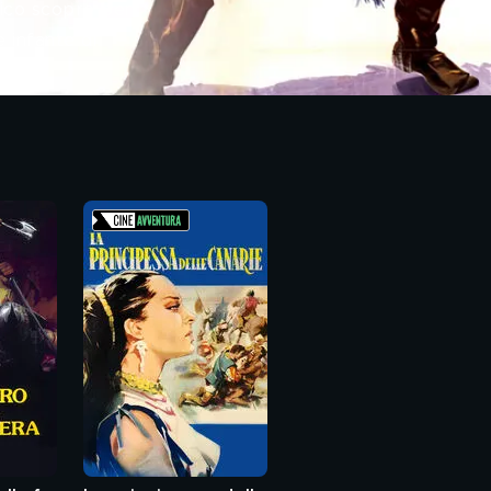
nrico scopre ben
 infante di