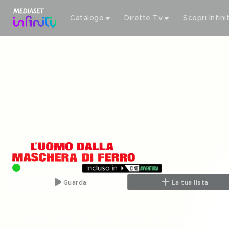
Catalogo
Dirette Tv
Scopri Infini
Avventura | 122 min
Guarda
La tua lista
Cast: Jean Marais, Sylva Koscina, Enrico Maria Salerno, Clau
Pascal
.
FRANCIA, 1962 | Quando il giovane Luigi XIV si ammala