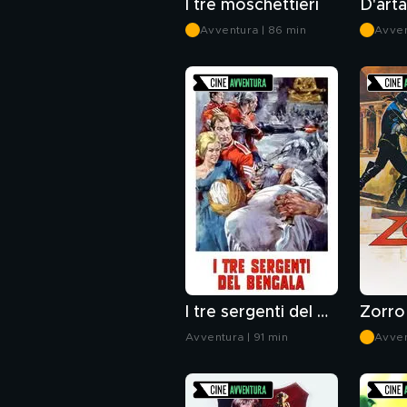
I tre moschettieri
Avventura | 86 min
Avven
I tre sergenti del Bengala
Avventura | 91 min
Avven