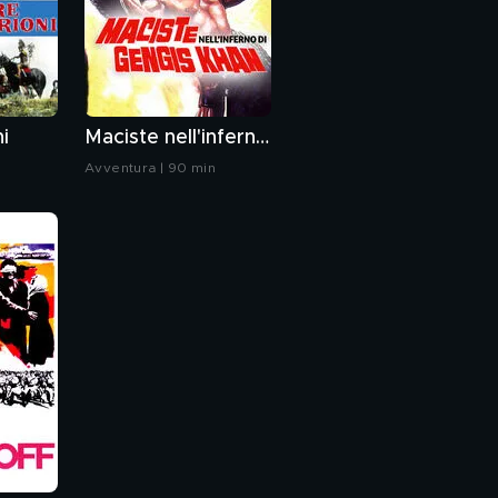
ni
Maciste nell'inferno di Gengis Khan
n
Avventura | 90 min