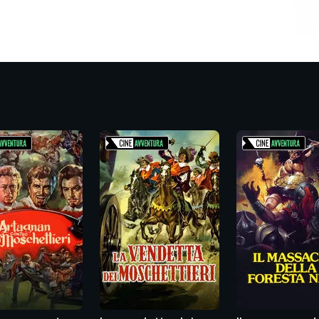
llo gemello di Luigi, imprigionato in una fortezza. Ma E
va, tanto piu' che egli dovra' sposare la non avvenente
lia del comandante della fortezza dove era rinchiuso.