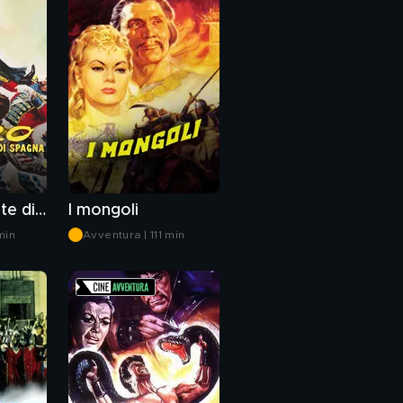
Zorro alla corte di Spagna
I mongoli
min
Avventura | 111 min