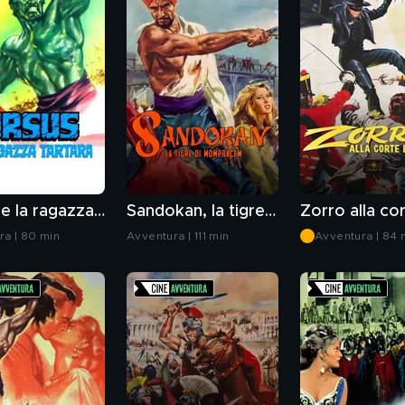
Ursus e la ragazza tartara
Sandokan, la tigre di Mompracem
ra | 80 min
Avventura | 111 min
Avventura | 84 