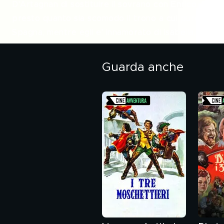
D'Artagnan di sostituire il sovrano con Enrico, frate
presto quanto sia scomodo il trono a cui pure aspira
Spagna, mentre egli e' innamorato di Isabella, la fig
Guarda anche