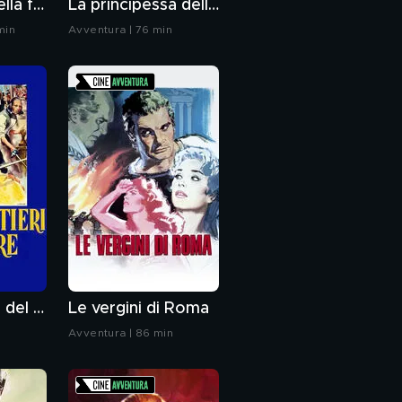
Il massacro della foresta nera
La principessa delle Canarie
min
Avventura | 76 min
I moschettieri del mare
Le vergini di Roma
Avventura | 86 min