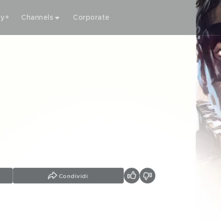
ty+
Channels
Corporate
Condividi
dine Auger, Jean Rochefort, Jean Davy, Philippe Lemaire, Germain
, l'astuto cardinale Mazzarino, per evitare lotte di suc