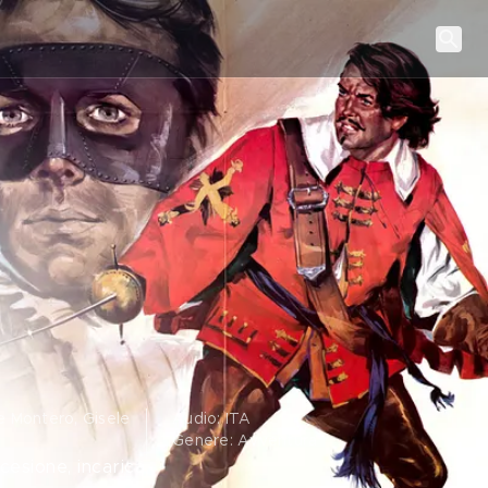
e Montero, Gisele
Audio: ITA
Genere: Avventura
cesione, incarica