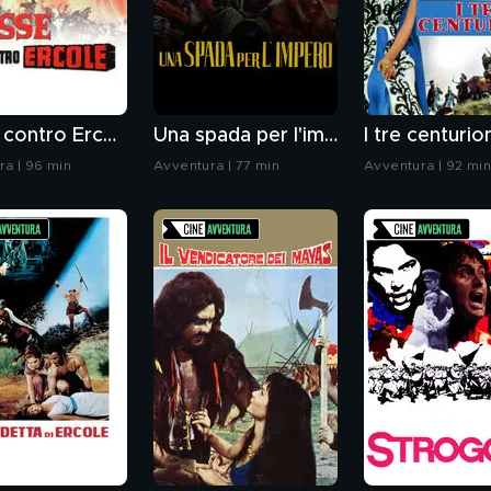
Ulisse contro Ercole
Una spada per l'impero
I tre centurio
ra | 96 min
Avventura | 77 min
Avventura | 92 mi