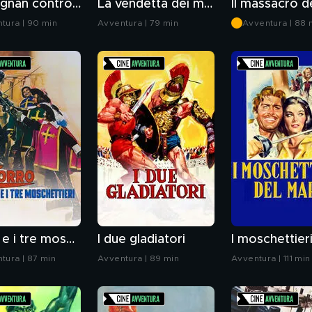
D'artagnan contro i tre moschettieri
La vendetta dei moschettieri
tura | 90 min
Avventura | 79 min
Avventura | 88 
Zorro e i tre moschettieri
I due gladiatori
tura | 87 min
Avventura | 89 min
Avventura | 111 min