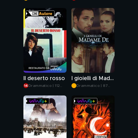
min
min
Il deserto rosso
I gioielli di Madame De
Drammatico | 112
Drammatico | 87
min
min