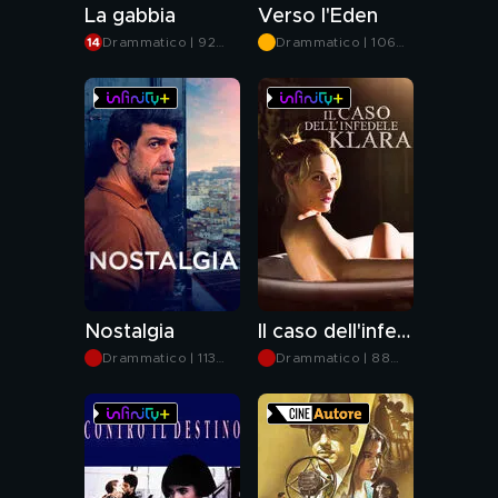
La gabbia
Verso l'Eden
Drammatico | 92
Drammatico | 106
min
min
Nostalgia
Il caso dell'infedele Klara
Drammatico | 113
Drammatico | 88
min
min