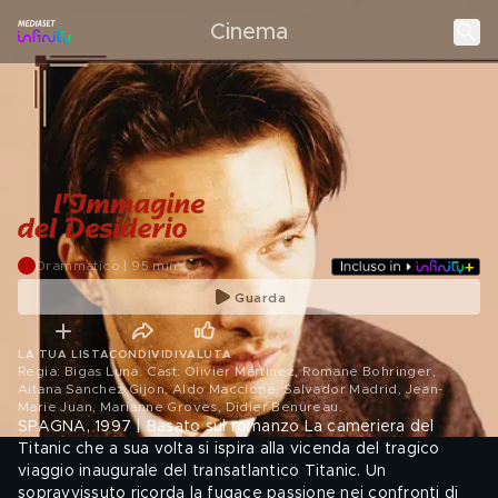
Cinema
Drammatico | 95 min
Guarda
LA TUA LISTA
CONDIVIDI
VALUTA
Regia: Bigas Luna. Cast: Olivier Martinez, Romane Bohringer,
Aitana Sanchez Gijon, Aldo Maccione, Salvador Madrid, Jean-
Marie Juan, Marianne Groves, Didier Benureau
.
SPAGNA, 1997 | Basato sul romanzo La cameriera del
Titanic che a sua volta si ispira alla vicenda del tragico
viaggio inaugurale del transatlantico Titanic. Un
sopravvissuto ricorda la fugace passione nei confronti di