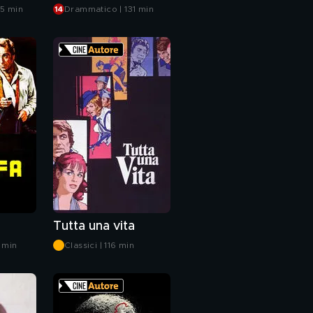
5 min
Drammatico | 131 min
Tutta una vita
 min
Classici | 116 min