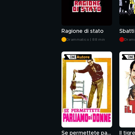
Ragione di stato
Drammatico | 88 min
Dramm
Se permettete parliamo di donne
Il tigr