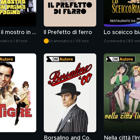
Sbatti il mostro in prima pagina
Il Prefetto di ferro
Lo sceicco b
atico | 81 min
Drammatico | 113 min
Commedia | 83 mi
e
Borsalino and Co.
Nella città l'I