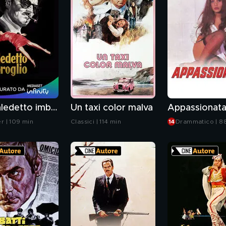
Un maledetto imbroglio
Un taxi color malva
Appassionat
er | 109 min
Classici | 114 min
Drammatico | 8