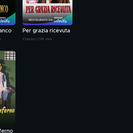
ianco
Per grazia ricevuta
n
Classici | 115 min
nferno