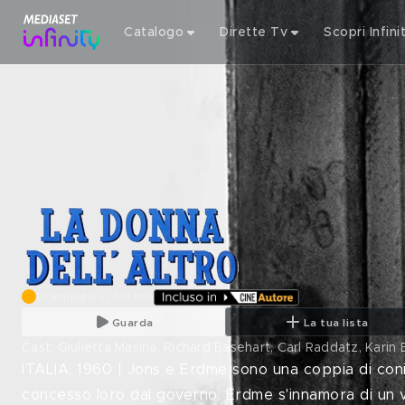
Catalogo
Dirette Tv
Scopri Infini
Drammatico | 101 min
Guarda
La tua lista
Cast: Giulietta Masina, Richard Basehart, Carl Raddatz, Kari
ITALIA, 1960 | Jons e Erdme sono una coppia di co
concesso loro dal governo. Erdme s'innamora di un v