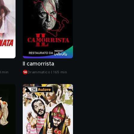
a
Il camorrista
8 min
Drammatico | 165 min