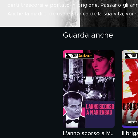
certi trascorsi e portato in prigione. Passano gli anni
Anche la madre, delusa e stanca della sua vita, vor
Guarda anche
L'anno scorso a Marienbad
Il bri