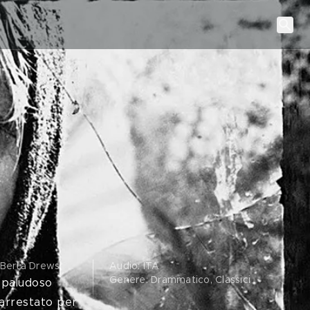
, Berta Drews
.
Audio: ITA
Genere: Drammatico, Classici
 paludoso
 arrestato per