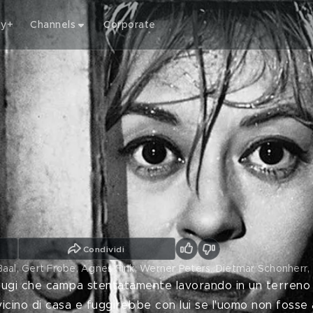
ty+
Channels
Corporate
Condividi
n Baal, Gert Frobe, Agnes Fink, Werner Peters, Dietmar Schonherr
niugi che campa stentatamente lavorando in un terreno
icino di casa e fuggirebbe con lui se l'uomo non fosse