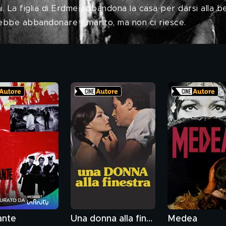
. La figlia di Erdme abbandona la casa per darsi alla bell
rebbe abbandonare il marito, ma non ci riesce.
gante
Una donna alla finestra
Medea