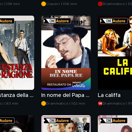
ci | 138 min
Classici | 106 min
Drammatico | 10
La costanza della ragione
In nome del Papa re
La califfa
ci | 83 min
Drammatico | 102 min
Drammatico | 91