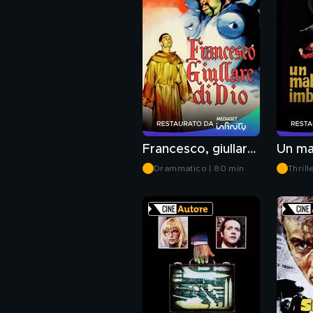
Francesco, giullare di Dio
Drammatico | 80 min
Thrill