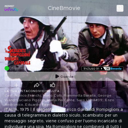
CineBmovie
Commedia | 93 min
Guarda
LA TUA LISTA
CONDIVIDI
VALUTA
Cast: Franco Franchi, Mario Colli, Fiammetta Baralla, George
Wang, Luciano Pigozzi, Maria Pia Conte, Saro Urzi&#39;, Enzo
Andronico, Eduardo Faietta
.
ITALIA, 1975 | Il sergente Francesco Garibaldi Rompiglioni a
causa di telegramma in dialetto siculo, scambiato per un
messaggio segreto, viene confuso per l'uomo incaricato di
individuare una spia. Ma Rompiglioni ne combinerà di tutti i