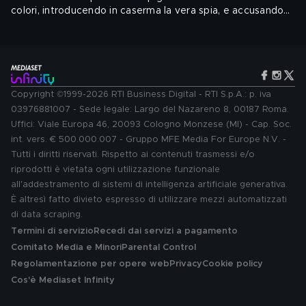
colori, introducendo in caserma la vera spia, e accusando
del tradimento l'innocente Mertucci, cuoco del
Audio: ITA
reggimento.
Genere: Commedia, Classici, Cinema italiano
Copyright ©1999-2026 RTI Business Digital - RTI S.p.A.: p. iva
03976881007 - Sede legale: Largo del Nazareno 8, 00187 Roma.
Uffici: Viale Europa 46, 20093 Cologno Monzese (MI) - Cap. Soc.
int. vers. € 500.000.007 - Gruppo MFE Media For Europe N.V. -
Tutti i diritti riservati. Rispetto ai contenuti trasmessi e/o
riprodotti è vietata ogni utilizzazione funzionale
all'addestramento di sistemi di intelligenza artificiale generativa.
È altresì fatto divieto espresso di utilizzare mezzi automatizzati
di data scraping.
Termini di servizio
Recedi dai servizi a pagamento
Comitato Media e Minori
Parental Control
Regolamentazione per opere web
Privacy
Cookie policy
Cos'è Mediaset Infinity