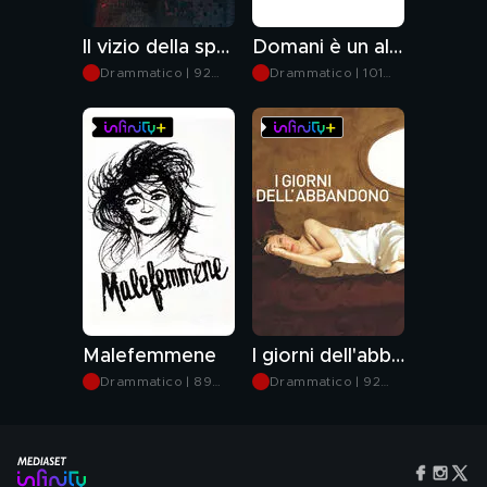
Il vizio della speranza
Domani è un altro giorno
Drammatico | 92
Drammatico | 101
min
min
Malefemmene
I giorni dell'abbandono
Drammatico | 89
Drammatico | 92
min
min