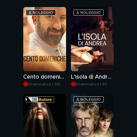
min
min
Cento domeniche
L'isola di Andrea
Drammatico | 90
Drammatico | 97
min
min