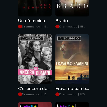
Una femmina
Brado
Drammatico | 115
Drammatico | 111
min
min
C'e' ancora domani
Eravamo bambini
Drammatico | 113
Drammatico | 103
min
min