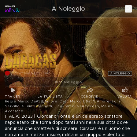
A Noleggio
Drammatico | 105 min
Info Noleggio
TRAILER
LA TUA LISTA
CONDIVIDI
VALUTA
Regia: Marco D&#39;Amore. Cast: Marco D&#39;Amore, Toni
Servillo, Giulia Fraschetti, Lina Camelia Lumbroso, Mauro
Aversano
.
ITALIA, 2023 | Giordano Fonte è un celebrato scrittore
napoletano che torna dopo tanti anni nella sua città dove
annuncia che smetterà di scrivere. Caracas è un uomo che
non ama le mezze misure, milita in un gruppo violento di