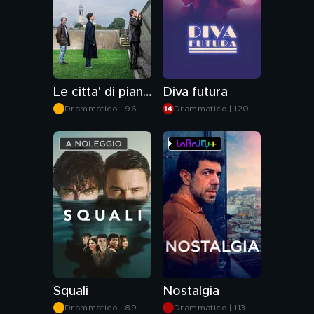
Le citta' di pianura
Diva futura
Drammatico | 96
Drammatico | 120
min
min
Squali
Nostalgia
Drammatico | 89
Drammatico | 113