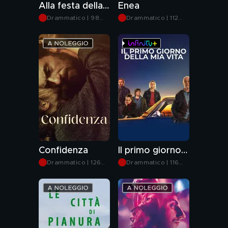
Alla festa della rivoluzione
Enea
Drammatico | 98
Drammatico | 112
min
min
Confidenza
Il primo giorno della mia vita
Drammatico | 126
Drammatico | 116
min
min