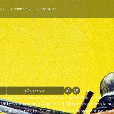
ty+
Channels
Corporate
Condividi
aggio, Gianrico Tedeschi, Lino Toffolo, Alberto Plebani, Beba Lonc
 Vittorio Gassman e Adolfo Celi. Brancaleone con la su
del Santo Sepolcro. Salva la vita a un neonato e poi st