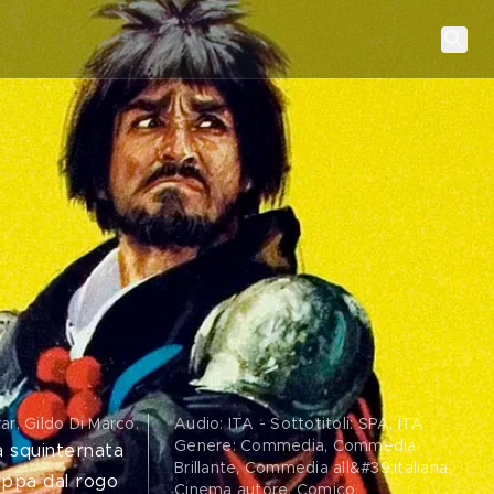
ar, Gildo Di Marco
.
Audio: ITA - Sottotitoli: SPA, ITA
Genere: Commedia, Commedia
a squinternata
Brillante, Commedia all&#39;italiana,
rappa dal rogo
Cinema autore, Comico