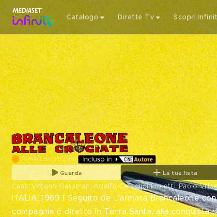
Catalogo
Dirette Tv
Scopri Infini
Commedia | 119 min
Guarda
La tua lista
Cast: Vittorio Gassman, Adolfo Celi, Gigi Proietti, Paolo Vill
ITALIA, 1969 | Seguito de L'armata Brancaleone con
compagnia è diretto in Terra Santa, alla conquista 