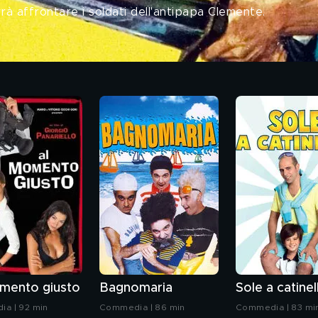
à affrontare i soldati dell'antipapa Clemente.
mento giusto
Bagnomaria
Sole a catinel
a | 92 min
Commedia | 86 min
Commedia | 83 mi