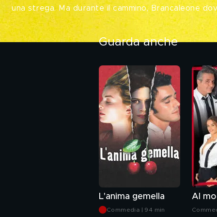
una strega. Ma durante il cammino, Brancaleone dovr
Guarda anche
L'anima gemella
Al mo
Commedia | 94 min
Commedi