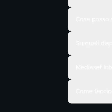
Cosa posso v
Su quali dis
Mediaset In
Come faccio 