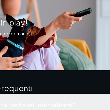
 in play!
 e on demand, ti
requenti
na Mediaset International?