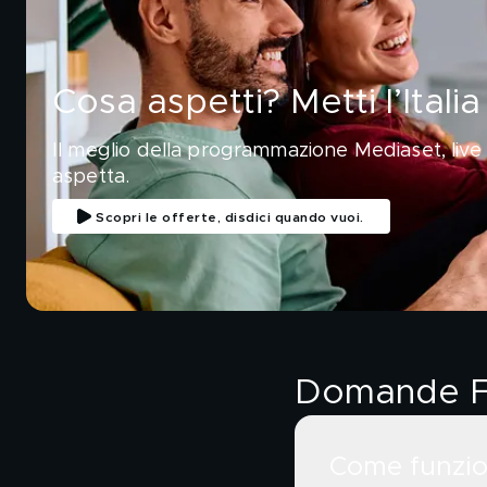
Cosa aspetti? Metti l’Italia
Il meglio della programmazione Mediaset, live
aspetta.
Scopri le offerte, disdici quando vuoi.
Domande F
Come funzio