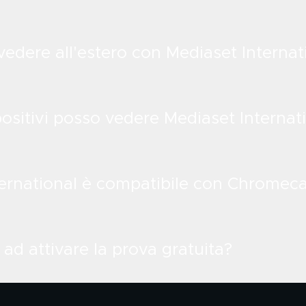
edere all'estero con Mediaset Internat
positivi posso vedere Mediaset Internat
ternational è compatibile con Chromeca
ad attivare la prova gratuita?