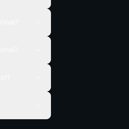
ional?
ional?
st?