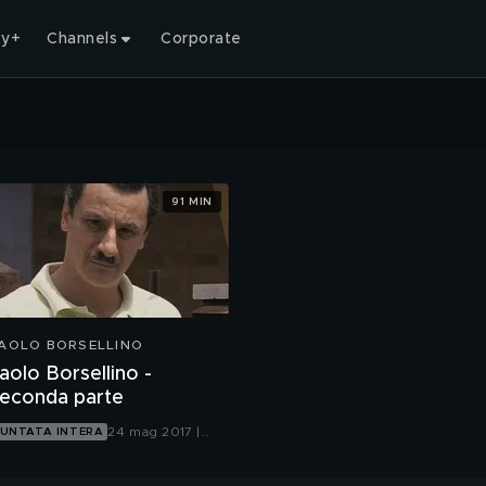
ty+
Channels
Corporate
91 MIN
AOLO BORSELLINO
aolo Borsellino -
econda parte
24 mag 2017 |
UNTATA INTERA
Rete 4