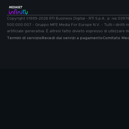
Copyright ©1999-2026 RTI Business Digital - RTI S.p.A.: p. iva 039
500.000.007 - Gruppo MFE Media For Europe N.V. - Tutti i diritti ris
artificiale generativa. È altresì fatto divieto espresso di utilizzare
Termini di servizio
Recedi dai servizi a pagamento
Comitato Medi