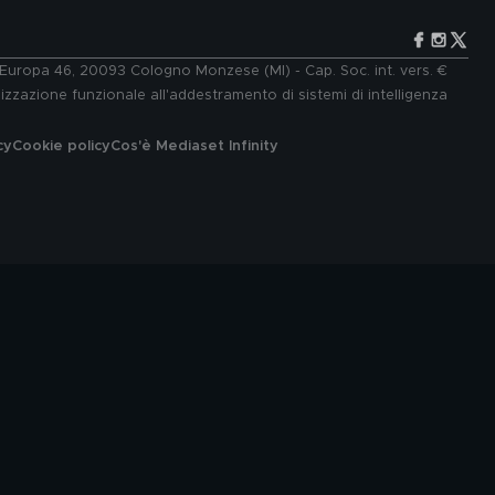
e Europa 46, 20093 Cologno Monzese (MI) - Cap. Soc. int. vers. €
lizzazione funzionale all'addestramento di sistemi di intelligenza
cy
Cookie policy
Cos'è Mediaset Infinity