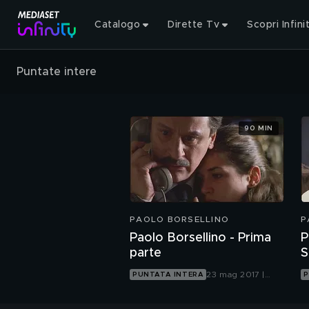
Catalogo
Dirette Tv
Scopri Infini
Puntate intere
90 MIN
PAOLO BORSELLINO
P
Paolo Borsellino - Prima
P
parte
S
23 mag 2017 |
PUNTATA INTERA
P
Rete 4