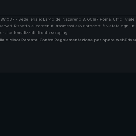
76881007 - Sede legale: Largo del Nazareno 8, 00187 Roma. Uffici: Vial
ervati. Rispetto ai contenuti trasmessi e/o riprodotti è vietata ogni uti
 mezzi automatizzati di data scraping.
a e Minori
Parental Control
Regolamentazione per opere web
Priva