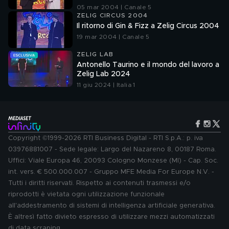
05 mar 2004 | Canale 5
ZELIG CIRCUS 2004
Il ritorno di Gin & Fizz a Zelig Circus 2004
19 mar 2004 | Canale 5
ZELIG LAB
Antonello Taurino e il mondo del lavoro a
Zelig Lab 2024
11 giu 2024 | Italia 1
Copyright ©1999-2026 RTI Business Digital - RTI S.p.A.: p. iva
03976881007 - Sede legale: Largo del Nazareno 8, 00187 Roma.
Uffici: Viale Europa 46, 20093 Cologno Monzese (MI) - Cap. Soc.
int. vers. € 500.000.007 - Gruppo MFE Media For Europe N.V. -
Tutti i diritti riservati. Rispetto ai contenuti trasmessi e/o
riprodotti è vietata ogni utilizzazione funzionale
all'addestramento di sistemi di intelligenza artificiale generativa.
È altresì fatto divieto espresso di utilizzare mezzi automatizzati
di data scraping.