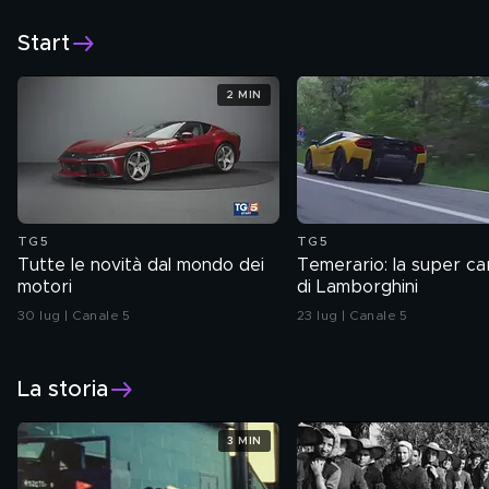
Start
2 MIN
TG5
TG5
Tutte le novità dal mondo dei
Temerario: la super car
motori
di Lamborghini
30 lug | Canale 5
23 lug | Canale 5
La storia
3 MIN