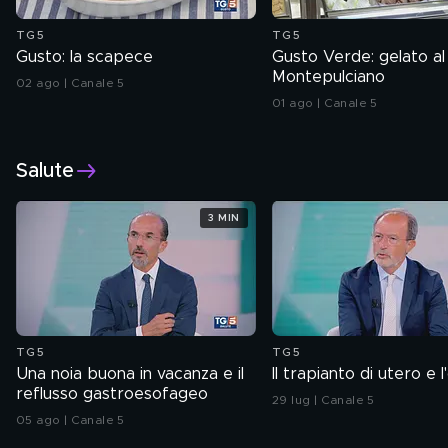
TG5
TG5
Gusto: la scapece
Gusto Verde: gelato al
Montepulciano
02 ago | Canale 5
01 ago | Canale 5
Salute
3 MIN
TG5
TG5
Una noia buona in vacanza e il
Il trapianto di utero e 
reflusso gastroesofageo
29 lug | Canale 5
05 ago | Canale 5