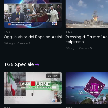
TG5
TG5
Oggi la visita del Papa ad Assisi
Pressing di Trump: "A
colpiremo"
06 ago | Canale 5
06 ago | Canale 5
TG5 Speciale
39 MIN