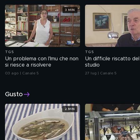
3 MIN
TG5
TG5
Un problema con l'Imu che non
Un difficile riscatto del
si riesce a risolvere
studio
03 ago | Canale 5
27 lug | Canale 5
Gusto
2 MIN