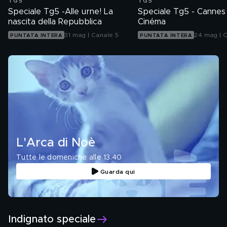
TG5
TG5
Speciale Tg5 -Alle urne! La
Speciale Tg5 - Cannes
nascita della Repubblica
Cinéma
31 mag | Canale 5
24 mag | 
PUNTATA INTERA
PUNTATA INTERA
L'Arca di Noè
Tutte le domeniche alle 13.40
Guarda qui
Indignato speciale