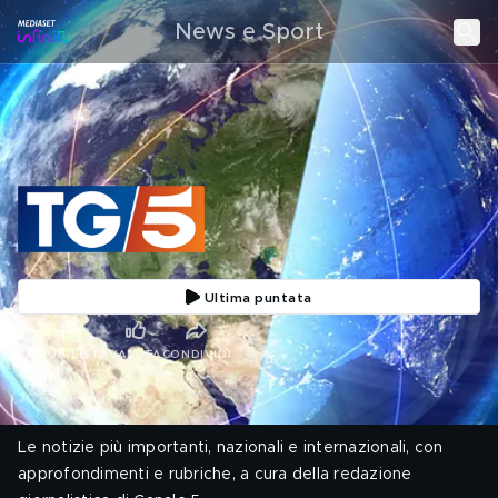
News e Sport
Ultima puntata
LA TUA LISTA
VALUTA
CONDIVIDI
2026 | Telegiornale
Le notizie più importanti, nazionali e internazionali, con
approfondimenti e rubriche, a cura della redazione